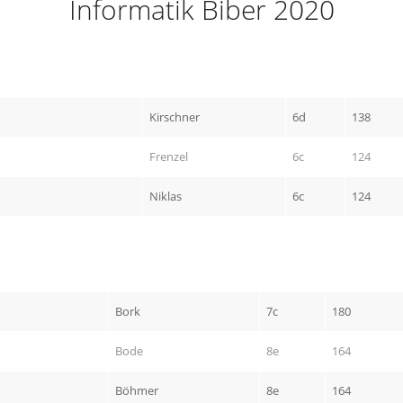
Informatik Biber 2020
Kirschner
6d
138
Frenzel
6c
124
Niklas
6c
124
Bork
7c
180
Bode
8e
164
Böhmer
8e
164