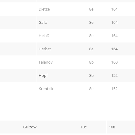
Dietze
8e
164
Galla
8e
164
Helaß
8e
164
Herbst
8e
164
Talanov
8b
160
Hopf
8b
152
Krentzlin
8e
152
Gülzow
10c
168