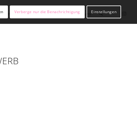
en
Verberge nur die Benachrichtigung
Einstellungen
lßianer werden
Hülßianer sein
Über uns
WERB