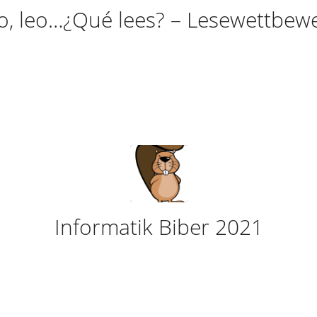
o, leo…¿Qué lees? – Lesewettbew
Informatik Biber 2021