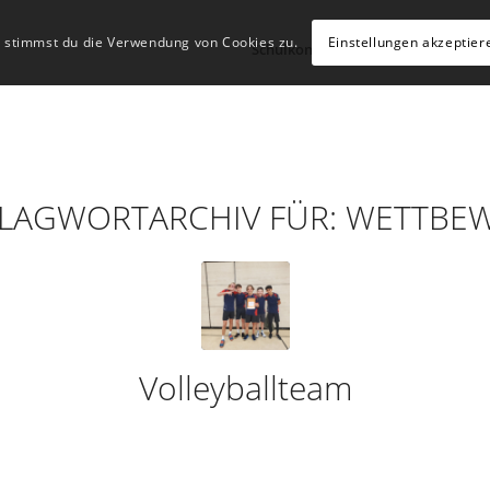
, stimmst du die Verwendung von Cookies zu.
Einstellungen akzeptier
Schulkonzept
Schulleben
Hü
LAGWORTARCHIV FÜR:
WETTBE
Volleyballteam