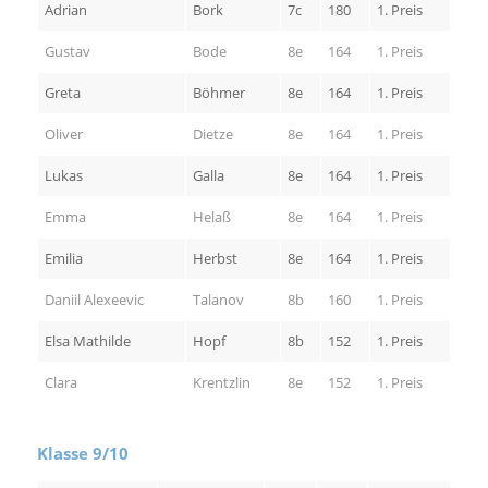
Adrian
Bork
7c
180
1. Preis
Gustav
Bode
8e
164
1. Preis
Greta
Böhmer
8e
164
1. Preis
Oliver
Dietze
8e
164
1. Preis
Lukas
Galla
8e
164
1. Preis
Emma
Helaß
8e
164
1. Preis
Emilia
Herbst
8e
164
1. Preis
Daniil Alexeevic
Talanov
8b
160
1. Preis
Elsa Mathilde
Hopf
8b
152
1. Preis
Clara
Krentzlin
8e
152
1. Preis
Klasse 9/10