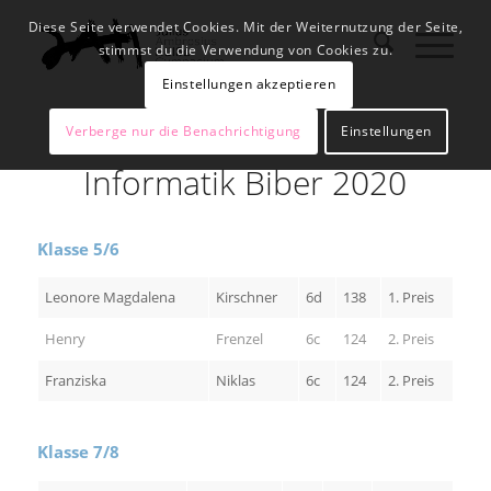
Diese Seite verwendet Cookies. Mit der Weiternutzung der Seite,
stimmst du die Verwendung von Cookies zu.
Einstellungen akzeptieren
Verberge nur die Benachrichtigung
Einstellungen
Informatik Biber 2020
Klasse 5/6
Leonore Magdalena
Kirschner
6d
138
1. Preis
Henry
Frenzel
6c
124
2. Preis
Franziska
Niklas
6c
124
2. Preis
Klasse 7/8