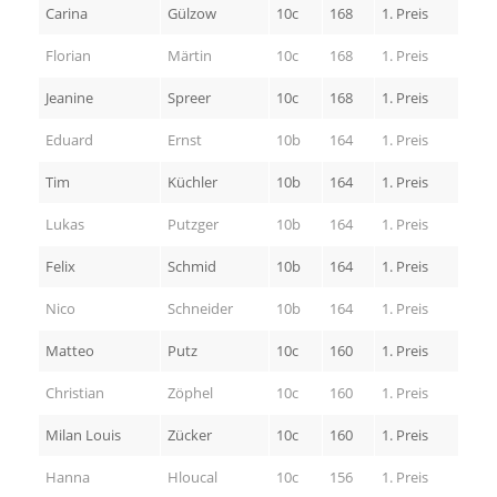
Carina
Gülzow
10c
168
1. Preis
Florian
Märtin
10c
168
1. Preis
Jeanine
Spreer
10c
168
1. Preis
Eduard
Ernst
10b
164
1. Preis
Tim
Küchler
10b
164
1. Preis
Lukas
Putzger
10b
164
1. Preis
Felix
Schmid
10b
164
1. Preis
Nico
Schneider
10b
164
1. Preis
Matteo
Putz
10c
160
1. Preis
Christian
Zöphel
10c
160
1. Preis
Milan Louis
Zücker
10c
160
1. Preis
Hanna
Hloucal
10c
156
1. Preis