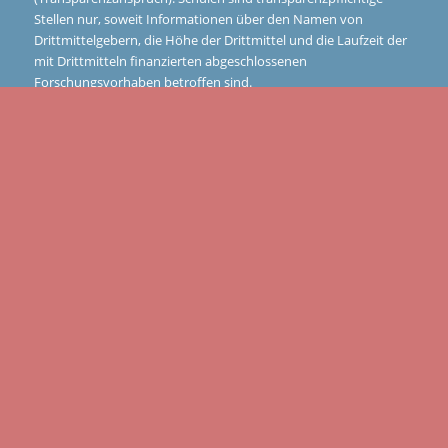
Stellen nur, soweit Informationen über den Namen von
Drittmittelgebern, die Höhe der Drittmittel und die Laufzeit der
mit Drittmitteln finanzierten abgeschlossenen
Forschungsvorhaben betroffen sind.
NAVIGATION
Schulkonzept
Schule mit Herz
Bewegte Schule
Profilunterricht
Fremdsprachen
Studien- und Berufsorientierung