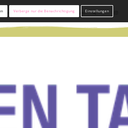
en
Verberge nur die Benachrichtigung
Einstellungen
lßianer werden
Hülßianer sein
Über uns