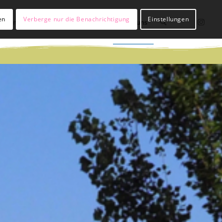
en
Verberge nur die Benachrichtigung
Einstellungen
lßianer werden
Hülßianer sein
Über uns