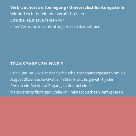
Verbraucherstreitbeilegung / Universalschlichtungsstelle
Wir sind nicht bereit oder verpflichtet, an
Streitbeilegungsverfahren vor
einer Verbraucherschlichtungsstelle teilzunehmen.
TRANSPARENZHINWEIS
Seit 1. Januar 2023 ist das Sächsische Transparenzgesetz vom 19.
August 2022 (Sächs-GVBl. S. 486) in Kraft. Es gewährt jeder
Person ein Recht auf Zugang zu den bei einer
transparenzpflichtigen Stelle im Freistaat Sachsen verfügbaren
Informationen, soweit keine Ausnahme gilt
(Transparenzanspruch). Schulen sind transparenzpflichtige
Stellen nur, soweit Informationen über den Namen von
Drittmittelgebern, die Höhe der Drittmittel und die Laufzeit der
mit Drittmitteln finanzierten abgeschlossenen
Forschungsvorhaben betroffen sind.