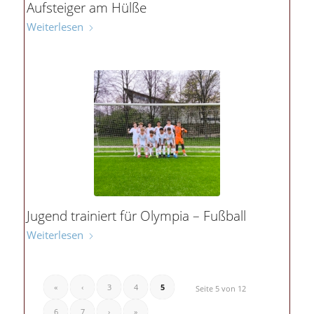
Aufsteiger am Hülße
Weiterlesen
Jugend trainiert für Olympia – Fußball
Weiterlesen
«
‹
3
4
5
Seite 5 von 12
6
7
›
»