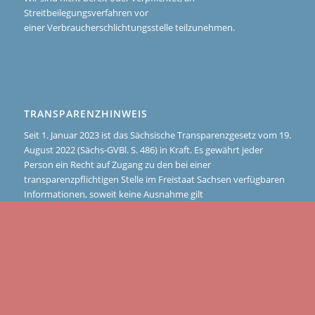
Streitbeilegungsverfahren vor
einer Verbraucherschlichtungsstelle teilzunehmen.
TRANSPARENZHINWEIS
Seit 1. Januar 2023 ist das Sächsische Transparenzgesetz vom 19.
August 2022 (Sächs-GVBl. S. 486) in Kraft. Es gewährt jeder
Person ein Recht auf Zugang zu den bei einer
transparenzpflichtigen Stelle im Freistaat Sachsen verfügbaren
Informationen, soweit keine Ausnahme gilt
(Transparenzanspruch). Schulen sind transparenzpflichtige
Stellen nur, soweit Informationen über den Namen von
Drittmittelgebern, die Höhe der Drittmittel und die Laufzeit der
mit Drittmitteln finanzierten abgeschlossenen
Forschungsvorhaben betroffen sind.