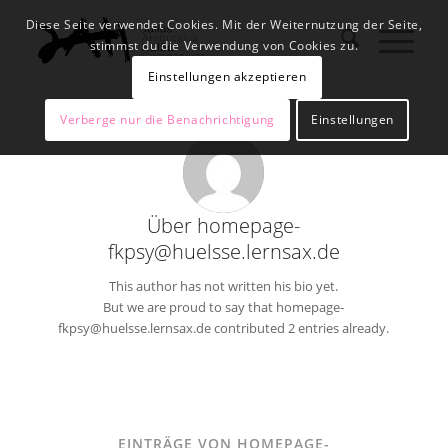
Diese Seite verwendet Cookies. Mit der Weiternutzung der Seite,
stimmst du die Verwendung von Cookies zu.
Einstellungen akzeptieren
Verberge nur die Benachrichtigung
Einstellungen
Über
homepage-
fkpsy@huelsse.lernsax.de
This author has not written his bio yet.
But we are proud to say that
homepage-
fkpsy@huelsse.lernsax.de
contributed 2 entries already.
EINTRÄGE VON HOMEPAGE-