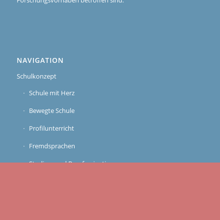
Forschungsvorhaben betroffen sind.
NAVIGATION
Schulkonzept
Schule mit Herz
Bewegte Schule
Profilunterricht
Fremdsprachen
Studien- und Berufsorientierung
Beratungszentrum
Schulsozialarbeit und Schulklub
Elternmitbestimmung