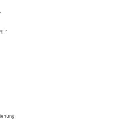
?
gie
ziehung