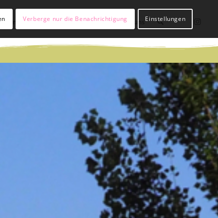
en
Verberge nur die Benachrichtigung
Einstellungen
lßianer werden
Hülßianer sein
Über uns