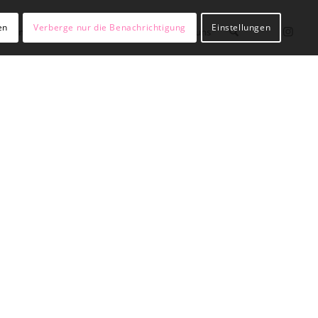
en
Verberge nur die Benachrichtigung
Einstellungen
lßianer werden
Hülßianer sein
Über uns