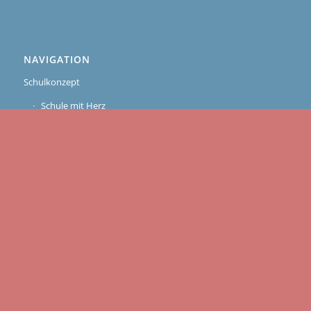
NAVIGATION
Schulkonzept
Schule mit Herz
Bewegte Schule
Profilunterricht
Fremdsprachen
Studien- und Berufsorientierung
Beratungszentrum
Schulsozialarbeit und Schulklub
Elternmitbestimmung
Schulleben