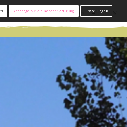
en
Verberge nur die Benachrichtigung
Einstellungen
lßianer werden
Hülßianer sein
Über uns