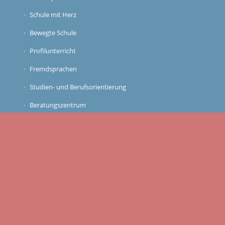
Schule mit Herz
Bewegte Schule
Profilunterricht
Fremdsprachen
Studien- und Berufsorientierung
Beratungszentrum
Schulsozialarbeit und Schulklub
Elternmitbestimmung
Schulleben
Schulfahrten
Einführungswoche
GTA