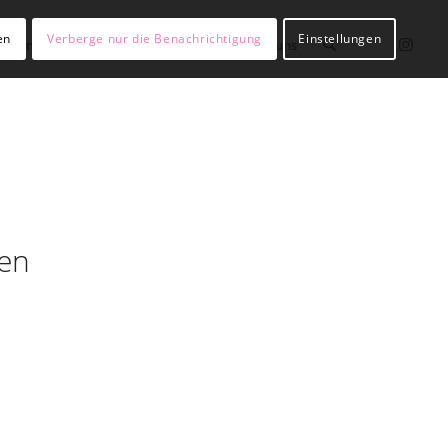
en
Verberge nur die Benachrichtigung
Einstellungen
lßianer werden
Hülßianer sein
Über uns
fen