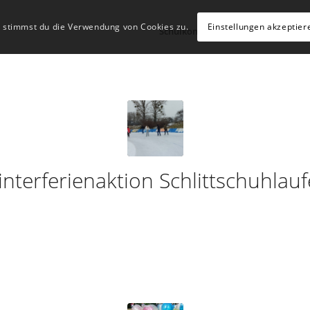
, stimmst du die Verwendung von Cookies zu.
Einstellungen akzeptier
Schulkonzept
Schulleben
Hü
nterferienaktion Schlittschuhlau