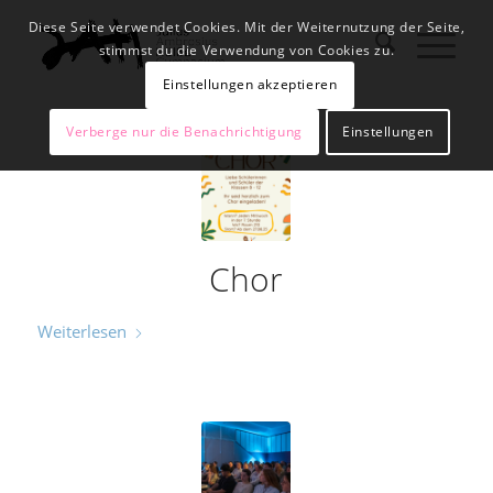
Diese Seite verwendet Cookies. Mit der Weiternutzung der Seite,
stimmst du die Verwendung von Cookies zu.
Einstellungen akzeptieren
Verberge nur die Benachrichtigung
Einstellungen
Chor
Weiterlesen