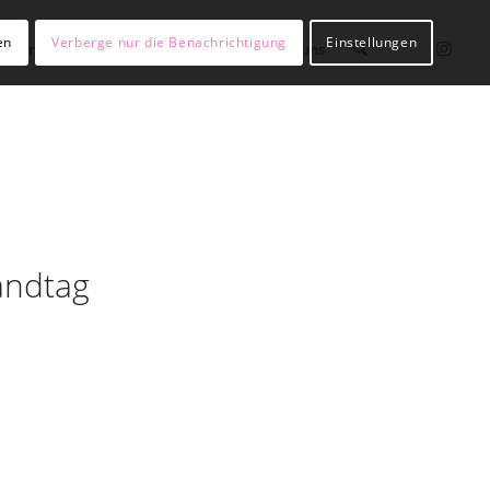
en
Verberge nur die Benachrichtigung
Einstellungen
lßianer werden
Hülßianer sein
Über uns
andtag