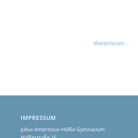
Weiterlesen
IMPRESSUM
Julius-Ambrosius-Hülße-Gymnasium
Hülßestraße 16