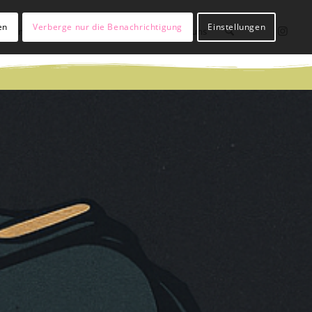
en
Verberge nur die Benachrichtigung
Einstellungen
lßianer werden
Hülßianer sein
Über uns