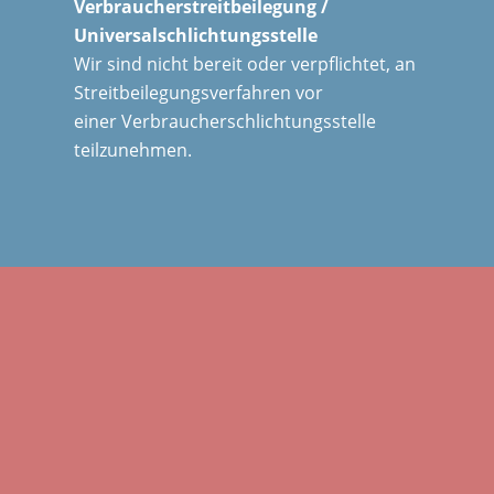
Verbraucherstreitbeilegung /
Universalschlichtungsstelle
Wir sind nicht bereit oder verpflichtet, an
Streitbeilegungsverfahren vor
einer Verbraucherschlichtungsstelle
teilzunehmen.