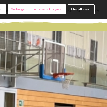
en
Verberge nur die Benachrichtigung
Einstellungen
lßianer werden
Hülßianer sein
Über uns