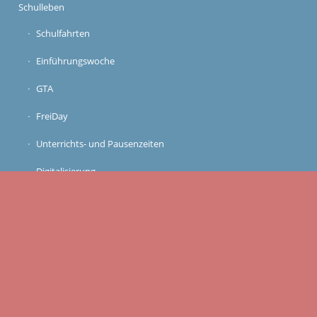
Schulleben
Schulfahrten
Einführungswoche
GTA
FreiDay
Unterrichts- und Pausenzeiten
Digitalisierung
Kunstgalerien
Schulordnung
Hülßianer werden
Hülßeakademie
Anmeldung 5