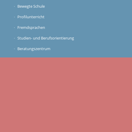
Bewegte Schule
Profilunterricht
Fremdsprachen
Studien- und Berufsorientierung
Beratungszentrum
Schulsozialarbeit und Schulklub
Elternmitbestimmung
Schulleben
Schulfahrten
Einführungswoche
GTA
FreiDay