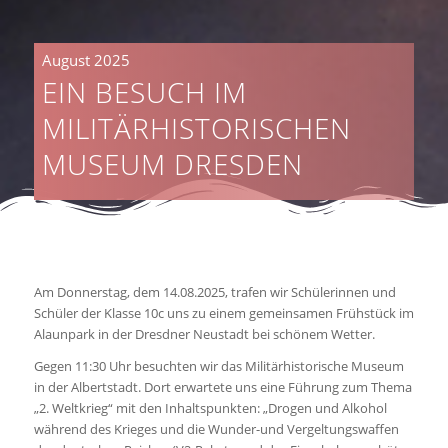
August 2025
EIN BESUCH IM
MILITÄRHISTORISCHEN
MUSEUM DRESDEN
Am Donnerstag, dem 14.08.2025, trafen wir Schülerinnen und
Schüler der Klasse 10c uns zu einem gemeinsamen Frühstück im
Alaunpark in der Dresdner Neustadt bei schönem Wetter.
Gegen 11:30 Uhr besuchten wir das Militärhistorische Museum
in der Albertstadt. Dort erwartete uns eine Führung zum Thema
„2. Weltkrieg“ mit den Inhaltspunkten: „Drogen und Alkohol
während des Krieges und die Wunder-und Vergeltungswaffen