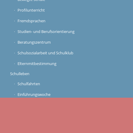
Profilunterricht
Fremdsprachen
Studien- und Berufsorientierung
Beratungszentrum
Schulsozialarbeit und Schulklub
Elternmitbestimmung
Schulleben
Schulfahrten
Einführungswoche
GTA
FreiDay
Unterrichts- und Pausenzeiten