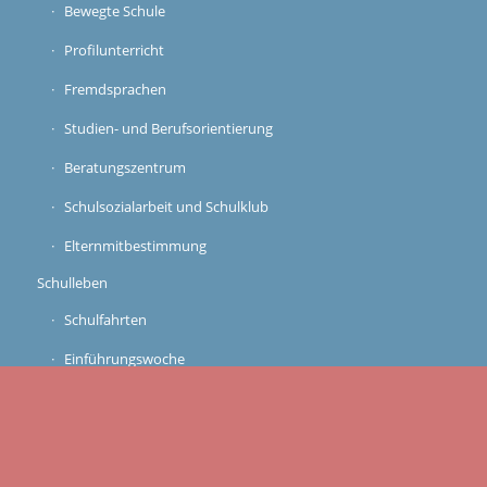
Bewegte Schule
Profilunterricht
Fremdsprachen
Studien- und Berufsorientierung
Beratungszentrum
Schulsozialarbeit und Schulklub
Elternmitbestimmung
Schulleben
Schulfahrten
Einführungswoche
GTA
FreiDay
Unterrichts- und Pausenzeiten