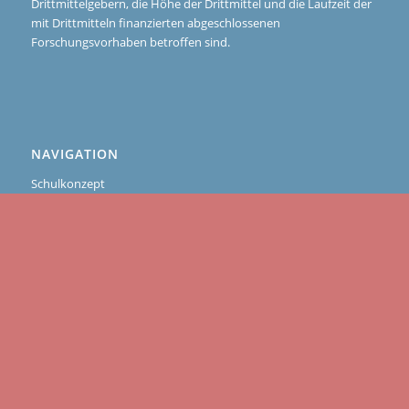
Drittmittelgebern, die Höhe der Drittmittel und die Laufzeit der
mit Drittmitteln finanzierten abgeschlossenen
Forschungsvorhaben betroffen sind.
NAVIGATION
Schulkonzept
Schule mit Herz
Bewegte Schule
Profilunterricht
Fremdsprachen
Studien- und Berufsorientierung
Beratungszentrum