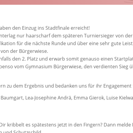
ben den Einzug ins Stadtfinale erreicht!
erlag nur haarscharf dem späteren Turniersieger von der 
fikation für die nächste Runde und über eine sehr gute Leis
 von der Bürgerwiese.
lls den 2. Platz und erwarb somit genauso einen Startplatz
benso vom Gymnasium Bürgerwiese, den verdienten Sieg übe
ern zu dem Ergebnis und bedanken uns für ihr Engagement 
 Baumgart, Lea-Josephine Andrä, Emma Gierok, Luise Kiel
Dir kribbelt es spätestens jetzt in den Fingern? Dann meld
m und Schutzschild.