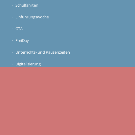
Schulfahrten
Einführungswoche
GTA
FreiDay
Unterrichts- und Pausenzeiten
Digitalisierung
Kunstgalerien
Schulordnung
Hülßianer werden
Hülßeakademie
Anmeldung 5
Anmeldung 6 – 10