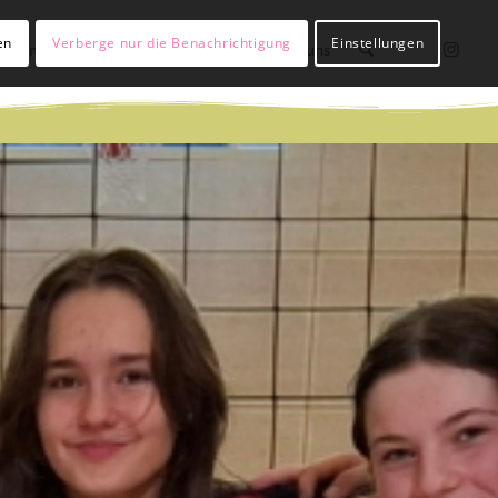
en
Verberge nur die Benachrichtigung
Einstellungen
lßianer werden
Hülßianer sein
Über uns