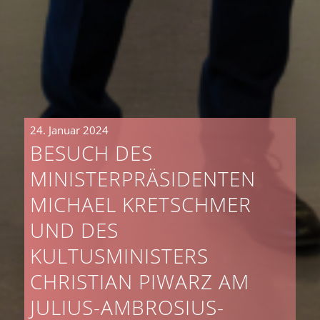
24. Januar 2024
BESUCH DES
MINISTERPRÄSIDENTEN
MICHAEL KRETSCHMER
UND DES
KULTUSMINISTERS
CHRISTIAN PIWARZ AM
JULIUS-AMBROSIUS-