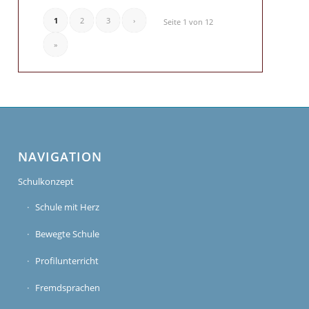
1
2
3
›
Seite 1 von 12
»
NAVIGATION
Schulkonzept
Schule mit Herz
Bewegte Schule
Profilunterricht
Fremdsprachen