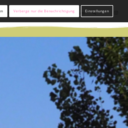
en
Verberge nur die Benachrichtigung
Einstellungen
lßianer werden
Hülßianer sein
Über uns