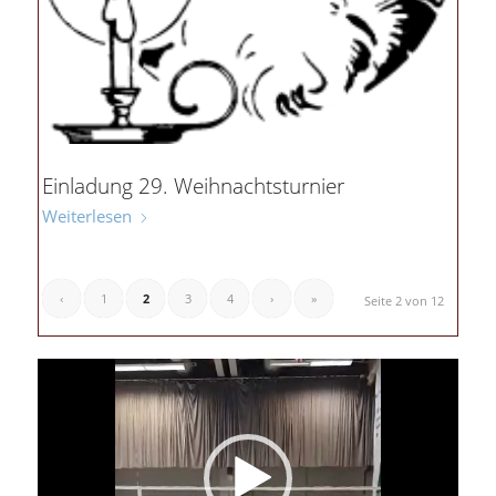
Einladung 29. Weihnachtsturnier
Weiterlesen
‹
1
2
3
4
›
»
Seite 2 von 12