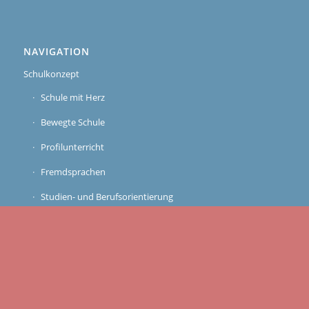
NAVIGATION
Schulkonzept
Schule mit Herz
Bewegte Schule
Profilunterricht
Fremdsprachen
Studien- und Berufsorientierung
Beratungszentrum
Schulsozialarbeit und Schulklub
Elternmitbestimmung
Schulleben