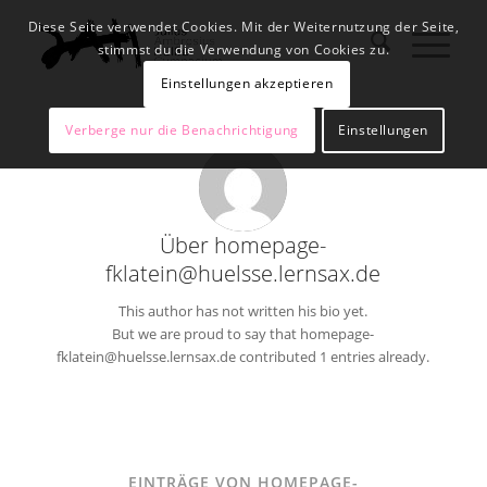
Diese Seite verwendet Cookies. Mit der Weiternutzung der Seite,
stimmst du die Verwendung von Cookies zu.
Einstellungen akzeptieren
Verberge nur die Benachrichtigung
Einstellungen
Über
homepage-
fklatein@huelsse.lernsax.de
This author has not written his bio yet.
But we are proud to say that
homepage-
fklatein@huelsse.lernsax.de
contributed 1 entries already.
EINTRÄGE VON HOMEPAGE-